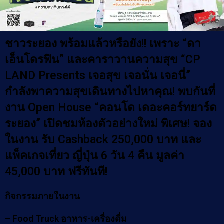
ชาวระยอง พร้อมแล้วหรือยัง!! เพราะ “ดา
เอ็นโดรฟิน” และคาราวานความสุข “CP
LAND Presents เจอสุข เจอนั่น เจอนี่”
กำลังพาความสุขเดินทางไปหาคุณ! พบกันที่
งาน Open House “คอนโด เดอะคอร์ทยาร์ด
ระยอง” เปิดชมห้องตัวอย่างใหม่ พิเศษ! จอง
ในงาน รับ Cashback 250,000 บาท และ
แพ็คเกจเที่ยว ญี่ปุ่น 6 วัน 4 คืน มูลค่า
45,000 บาท ฟรีทันที!
กิจกรรมภายในงาน
– Food Truck อาหาร-เครื่องดื่ม