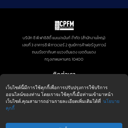
บริษัท ซี.พี.ฟาซิลิตี้ แมเนจเม้นท์ จำกัด (สำนักงานใหญ่)
เลขที่ 3 อาคารซี.พี.ทาวเวอร์ 2 ศูนย์การค้าฟอร์จูนทาวน์
ถนนรัชดาภิเษก แขวงดินแดง เขตดินแดง
กรุงเทพมหานคร 10400
ติดต่อเรา
บริษัท ซี.พี.ฟาซิลิตี้ แมเนจเม้นท์ จำกัด
เว็บไซต์นี้มีการใช้คุกกี้เพื่อการปรับปรุงการใช้บริการ
Tel: 02 642 1199 ต่อ 109
ออนไลน์ของท่าน โดยเราจะใช้คุกกี้เมื่อท่านเข้ามาหน้า
Email: info@cpfm.co.th
เว็บไซต์.คุณสามารถอ่านรายละเอียดเพิ่มเติมได้ที่
นโยบาย
คุกกี้
ปรึกษาเรา