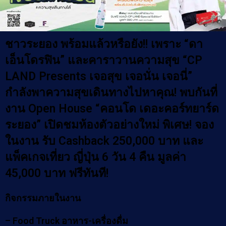
ชาวระยอง พร้อมแล้วหรือยัง!! เพราะ “ดา
เอ็นโดรฟิน” และคาราวานความสุข “CP
LAND Presents เจอสุข เจอนั่น เจอนี่”
กำลังพาความสุขเดินทางไปหาคุณ! พบกันที่
งาน Open House “คอนโด เดอะคอร์ทยาร์ด
ระยอง” เปิดชมห้องตัวอย่างใหม่ พิเศษ! จอง
ในงาน รับ Cashback 250,000 บาท และ
แพ็คเกจเที่ยว ญี่ปุ่น 6 วัน 4 คืน มูลค่า
45,000 บาท ฟรีทันที!
กิจกรรมภายในงาน
– Food Truck อาหาร-เครื่องดื่ม